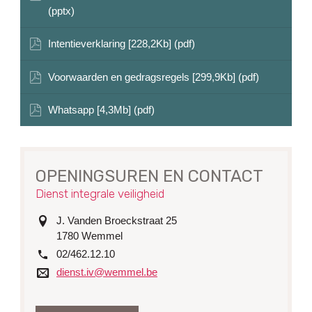
(pptx)
Intentieverklaring [228,2Kb] (pdf)
Voorwaarden en gedragsregels [299,9Kb] (pdf)
Whatsapp [4,3Mb] (pdf)
OPENINGSUREN EN CONTACT
Dienst integrale veiligheid
adres
J. Vanden Broeckstraat 25
1780
Wemmel
tel.
02/462.12.10
e-
dienst.iv@wemmel.be
mail