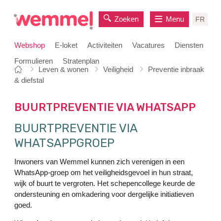
Zoeken
Menu
FR
Webshop
E-loket
Activiteiten
Vacatures
Diensten
Formulieren
Stratenplan
Je
Startpagina
Leven & wonen
Veiligheid
Preventie inbraak
naar
bent
& diefstal
inhoud
hier:
BUURTPREVENTIE VIA WHATSAPP
BUURTPREVENTIE VIA
WHATSAPPGROEP
Inwoners van Wemmel kunnen zich verenigen in een
WhatsApp-groep om het veiligheidsgevoel in hun straat,
wijk of buurt te vergroten. Het schepencollege keurde de
ondersteuning en omkadering voor dergelijke initiatieven
goed.