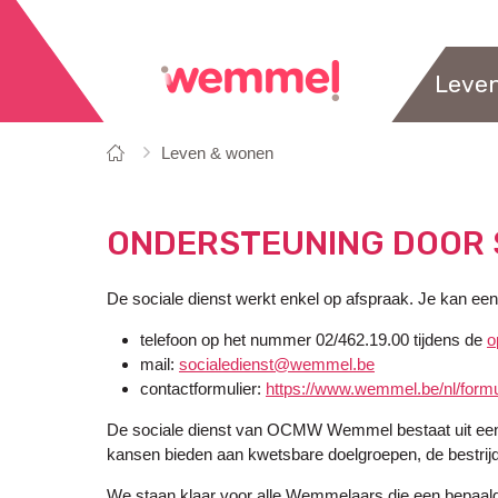
Leve
Je
Startpagina
Leven & wonen
bent
hier:
ONDERSTEUNING DOOR 
De sociale dienst werkt enkel op afspraak. Je kan ee
telefoon op het nummer 02/462.19.00 tijdens de
o
mail:
socialedienst@wemmel.be
contactformulier:
https://www.wemmel.be/nl/formul
De sociale dienst van OCMW Wemmel bestaat uit een 
kansen bieden aan kwetsbare doelgroepen, de bestrijd
We staan klaar voor alle Wemmelaars die een bepaald