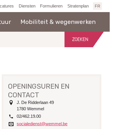
catures
Diensten
Formulieren
Stratenplan
FR
tuur
Mobiliteit & wegenwerken
Zoeken
in
de
website
OPENINGSUREN EN
CONTACT
adres
J. De Ridderlaan 49
1780
Wemmel
tel.
02/462.19.00
e-
socialedienst@wemmel.be