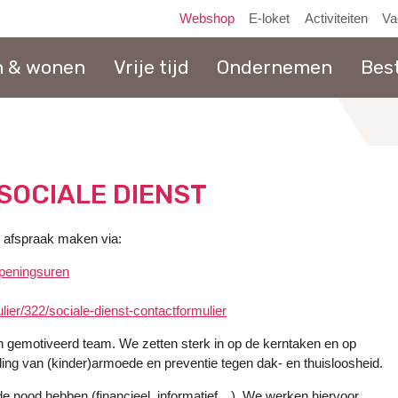
Webshop
E-loket
Activiteiten
Va
n & wonen
Vrije tijd
Ondernemen
Bes
naar
inhoud
SOCIALE DIENST
n afspraak maken via:
peningsuren
ier/322/sociale-dienst-contactformulier
gemotiveerd team. We zetten sterk in op de kerntaken en op
ing van (kinder)armoede en preventie tegen dak- en thuisloosheid.
e nood hebben (financieel, informatief…). We werken hiervoor