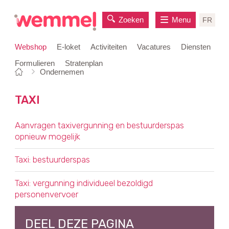
Zoeken
Menu
FR
Webshop
E-loket
Activiteiten
Vacatures
Diensten
Formulieren
Stratenplan
Je
Startpagina
Ondernemen
naar
bent
inhoud
hier:
TAXI
OVERZICHT
Aanvragen taxivergunning en bestuurderspas
opnieuw mogelijk
Taxi: bestuurderspas
Taxi: vergunning individueel bezoldigd
personenvervoer
DEEL DEZE PAGINA