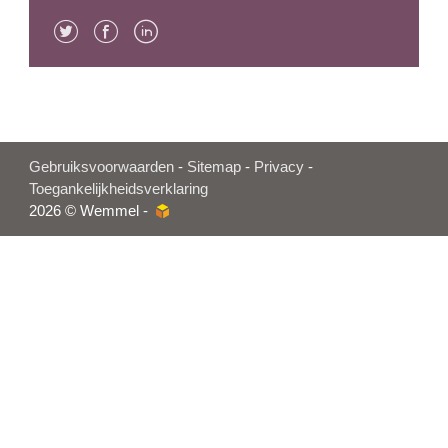
Twitter
Facebook
Linkedin
Gebruiksvoorwaarden
-
Sitemap
-
Privacy
-
Toegankelijkheidsverklaring
2026 © Wemmel -