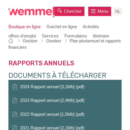
Chercher
Menu
NL
Boutique en ligne
Guichet en ligne
Activités
offres d'emploi
Services
Formulaires
Itinéraire
Vous
Page
Gestion
Gestion
Plan pluriannuel et rapports
au
êtes
de
financiers
contenu
ici:
départ
RAPPORTS ANNUELS
DOCUMENTS À TÉLÉCHARGER
2024 Rapport annuel [3,1Mb] (pdf)
2023 Rapport annuel [2,4Mb] (pdf)
2022 Rapport annuel [1,5Mb] (pdf)
2021 Rapport annuel [2,1Mb] (pdf)