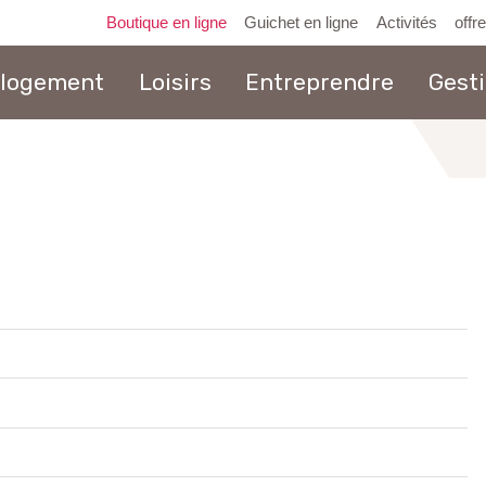
Boutique en ligne
Guichet en ligne
Activités
offr
 logement
Loisirs
Entreprendre
Gest
au
contenu