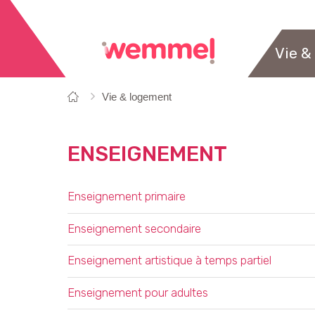
Vie &
Vous
Page
Vie & logement
êtes
de
ici:
départ
ENSEIGNEMENT
OVERZICHT
Enseignement primaire
Enseignement secondaire
Enseignement artistique à temps partiel
Enseignement pour adultes