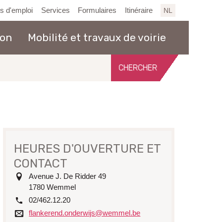
es d'emploi
Services
Formulaires
Itinéraire
NL
ion
Mobilité et travaux de voirie
Chercher
sur
le
site
HEURES D'OUVERTURE ET
CONTACT
adresse
Avenue J. De Ridder 49
1780
Wemmel
tél.
02/462.12.20
Courriel
flankerend.onderwijs@wemmel.be