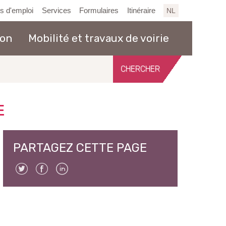
es d'emploi
Services
Formulaires
Itinéraire
NL
ion
Mobilité et travaux de voirie
Chercher
sur
le
site
E
PARTAGEZ CETTE PAGE
Twitter
Facebook
Linkedin