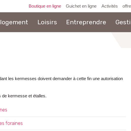
Boutique en ligne
Guichet en ligne
Activités
offr
 logement
Loisirs
Entreprendre
Gest
au
contenu
endant les kermesses doivent demander à cette fin une autorisation
 de kermesse et étalles.
ines
es foraines