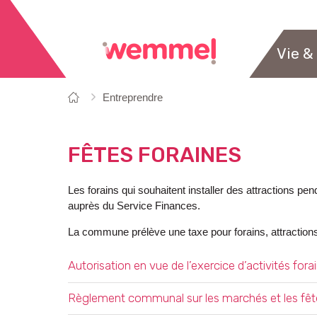
Vie &
Vous
Page
Entreprendre
êtes
de
ici:
départ
FÊTES FORAINES
Les forains qui souhaitent installer des attractions p
auprès du Service Finances.
La commune prélève une taxe pour forains, attractions
OVERZICHT
Autorisation en vue de l’exercice d’activités fora
Règlement communal sur les marchés et les fêt