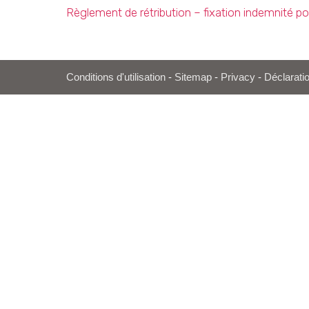
Règlement de rétribution – fixation indemnité po
Conditions d'utilisation
-
Sitemap
-
Privacy
-
Déclaratio