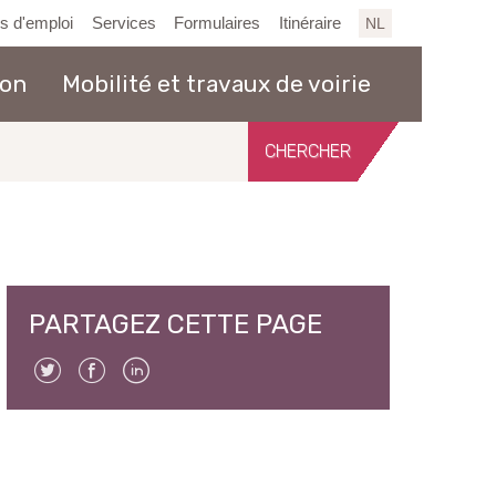
es d'emploi
Services
Formulaires
Itinéraire
NL
ion
Mobilité et travaux de voirie
Chercher
sur
le
site
PARTAGEZ CETTE PAGE
Twitter
Facebook
Linkedin