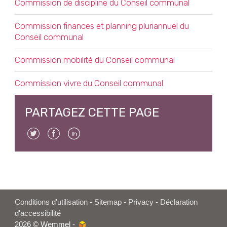
Commission de discipline du Conseil communal
Commission finances et planning pluriannuel du
Conseil communal
Commission mobilité du Conseil communal
Commission vivre du Conseil communal
PARTAGEZ CETTE PAGE
Twitter
Facebook
Linkedin
Conditions d'utilisation
-
Sitemap
-
Privacy
-
Déclaration
d'accessibilité
2026 © Wemmel -