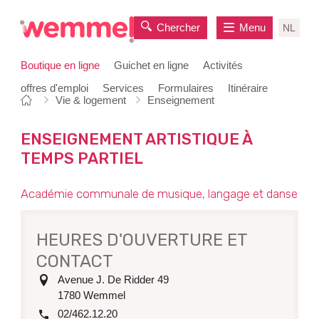
Chercher
Menu
NL
Boutique en ligne
Guichet en ligne
Activités
offres d'emploi
Services
Formulaires
Itinéraire
Vous
Page
Vie & logement
Enseignement
au
êtes
de
contenu
ici:
départ
ENSEIGNEMENT ARTISTIQUE À
TEMPS PARTIEL
OVERZICHT
Académie communale de musique, langage et danse
HEURES D'OUVERTURE ET
CONTACT
adresse
Avenue J. De Ridder 49
1780
Wemmel
tél.
02/462.12.20