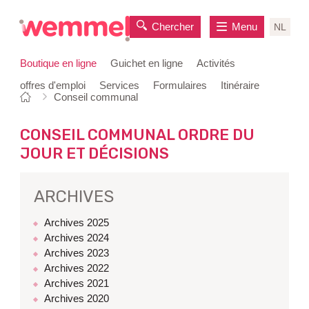
Chercher
Menu
NL
Boutique en ligne
Guichet en ligne
Activités
offres d'emploi
Services
Formulaires
Itinéraire
Vous
Page
Conseil communal
au
êtes
de
contenu
ici:
départ
CONSEIL COMMUNAL ORDRE DU
JOUR ET DÉCISIONS
ARCHIVES
Archives 2025
Archives 2024
Archives 2023
Archives 2022
Archives 2021
Archives 2020