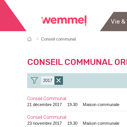
Vie &
Vous
Page
Conseil communal
êtes
de
ici:
départ
CONSEIL COMMUNAL ORD
2017
Enlever
le
Conseil Communal
filtre
21 décembre 2017
19.30
Maison communale
Conseil Communal
23 novembre 2017
19.30
Maison communale