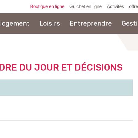
Boutique en ligne
Guichet en ligne
Activités
offr
 logement
Loisirs
Entreprendre
Gest
au
contenu
RE DU JOUR ET DÉCISIONS