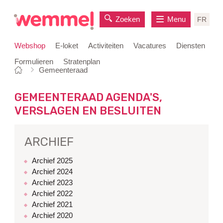
Zoeken
Menu
FR
Webshop
E-loket
Activiteiten
Vacatures
Diensten
Formulieren
Stratenplan
Je
Startpagina
Gemeenteraad
naar
bent
inhoud
hier:
GEMEENTERAAD AGENDA'S,
VERSLAGEN EN BESLUITEN
ARCHIEF
Archief 2025
Archief 2024
Archief 2023
Archief 2022
Archief 2021
Archief 2020