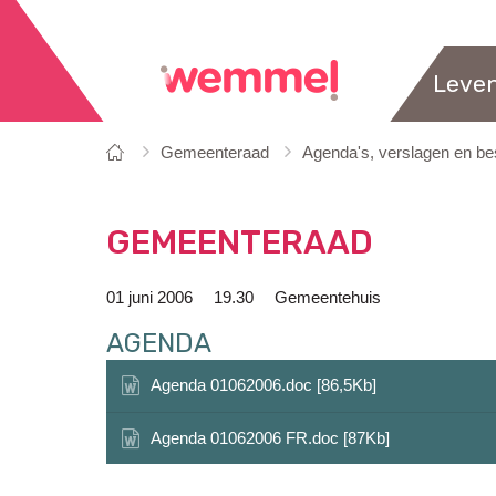
Leve
Je
Startpagina
Gemeenteraad
Agenda's, verslagen en bes
bent
hier:
GEMEENTERAAD
01 juni 2006
19.30
Gemeentehuis
AGENDA
Agenda 01062006.doc [86,5Kb]
Agenda 01062006 FR.doc [87Kb]