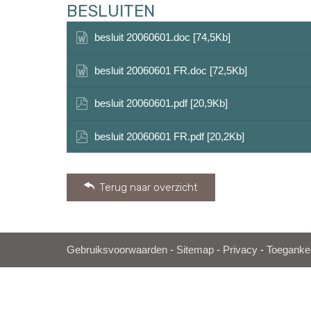
BESLUITEN
besluit 20060601.doc [74,5Kb]
besluit 20060601 FR.doc [72,5Kb]
besluit 20060601.pdf [20,9Kb]
besluit 20060601 FR.pdf [20,2Kb]
Terug naar overzicht
Gebruiksvoorwaarden
-
Sitemap
-
Privacy
-
Toegankel