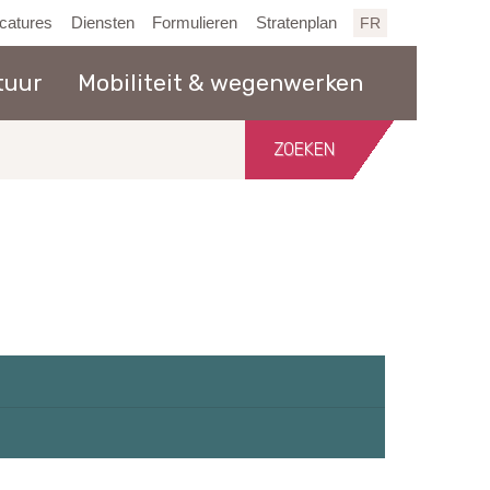
catures
Diensten
Formulieren
Stratenplan
FR
tuur
Mobiliteit & wegenwerken
Zoeken
in
de
website