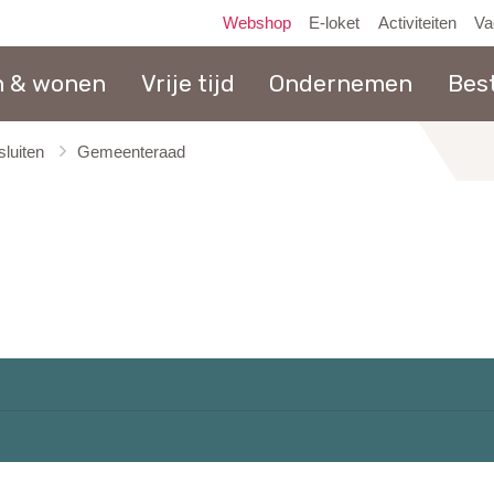
Webshop
E-loket
Activiteiten
Va
n & wonen
Vrije tijd
Ondernemen
Bes
luiten
Gemeenteraad
naar
inhoud