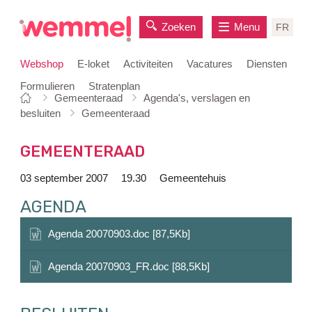
Zoeken
Menu
FR
Webshop
E-loket
Activiteiten
Vacatures
Diensten
Formulieren
Stratenplan
Je
Startpagina
Gemeenteraad
Agenda's, verslagen en
naar
bent
besluiten
Gemeenteraad
inhoud
hier:
GEMEENTERAAD
03 september 2007
19.30
Gemeentehuis
AGENDA
Agenda 20070903.doc [87,5Kb]
Agenda 20070903_FR.doc [88,5Kb]