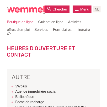
Chercher
Menu
NL
Boutique en ligne
Guichet en ligne
Activités
offres d'emploi
Services
Formulaires
Itinéraire
Vous
Page
au
êtes
de
contenu
ici:
départ
HEURES D'OUVERTURE ET
CONTACT
AUTRE
3Wplus
Agence immobilière social
Bibliothèque
Borne de recharge