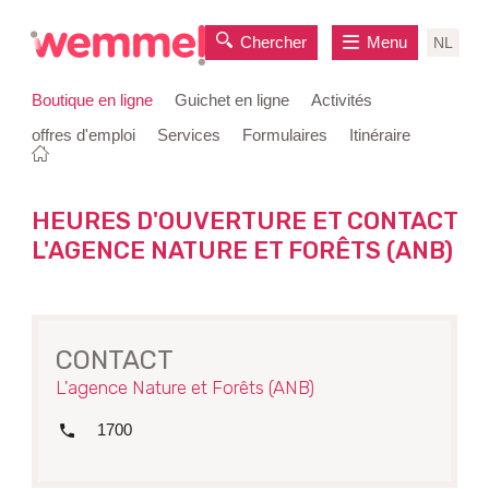
Chercher
Menu
NL
Boutique en ligne
Guichet en ligne
Activités
offres d'emploi
Services
Formulaires
Itinéraire
Vous
Page
au
êtes
de
contenu
ici:
départ
HEURES D'OUVERTURE ET CONTACT
L'AGENCE NATURE ET FORÊTS (ANB)
CONTACT
L'agence Nature et Forêts (ANB)
tél.
1700