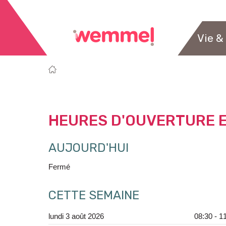
Vie &
Vous
Page
êtes
de
ici:
départ
HEURES D'OUVERTURE 
AUJOURD'HUI
Fermé
CETTE SEMAINE
lundi 3 août 2026
08:30
-
1