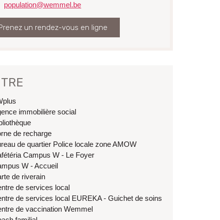
riel
population@wemmel.be
Prenez un rendez-vous en ligne
TRE
Wplus
ence immobilière social
bliothèque
rne de recharge
reau de quartier Police locale zone AMOW
fétéria Campus W - Le Foyer
mpus W - Accueil
rte de riverain
ntre de services local
ntre de services local EUREKA - Guichet de soins
ntre de vaccination Wemmel
ach familial