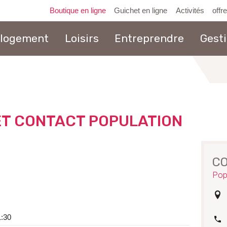
Boutique en ligne
Guichet en ligne
Activités
offr
 logement
Loisirs
Entreprendre
Gest
au
contenu
ET CONTACT POPULATION
C
Pop
adr
1:30
tél.