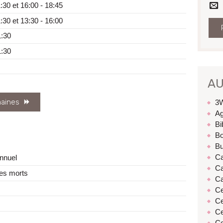
Cour
:30
et
16:00
-
18:45
:30
et
13:30
-
16:00
1:30
1:30
AU
maines
3
Ag
Bi
Bo
Bu
Ca
nnuel
Ca
es morts
Ca
Ce
Ce
Ce
Co