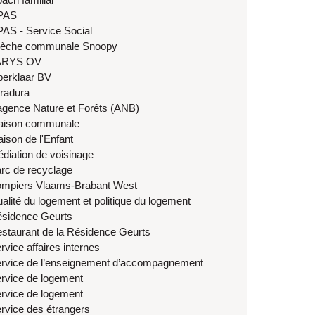
PAS
AS - Service Social
èche communale Snoopy
ARYS OV
berklaar BV
tradura
agence Nature et Forêts (ANB)
ison communale
ison de l'Enfant
diation de voisinage
rc de recyclage
mpiers Vlaams-Brabant West
alité du logement et politique du logement
sidence Geurts
staurant de la Résidence Geurts
rvice affaires internes
rvice de l’enseignement d’accompagnement
rvice de logement
rvice de logement
rvice des étrangers