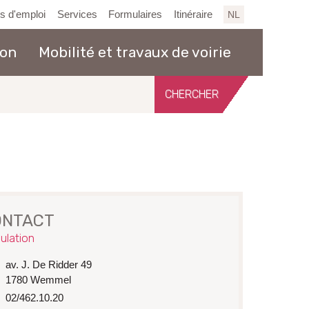
es d'emploi
Services
Formulaires
Itinéraire
NL
ion
Mobilité et travaux de voirie
Chercher
sur
le
site
ONTACT
ulation
esse
av. J. De Ridder 49
1780
Wemmel
02/462.10.20