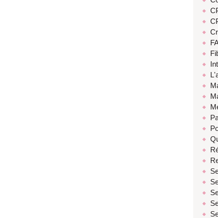
C
CP
Cr
F
Fi
In
L'
Ma
Ma
Mé
Pa
Po
Qu
Ré
Re
Se
Se
Se
Se
Se