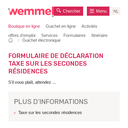
Chercher
Menu
NL
Boutique en ligne
Guichet en ligne
Activités
offres d'emploi
Services
Formulaires
Itinéraire
Vous
Page
Guichet électronique
au
êtes
de
contenu
ici:
départ
FORMULAIRE DE DÉCLARATION
TAXE SUR LES SECONDES
RÉSIDENCES
S'il vous plaît, attendez ...
PLUS D'INFORMATIONS
Taxe sur les secondes résidences