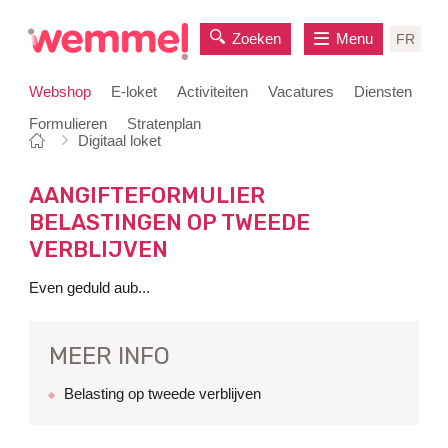
Zoeken
Menu
FR
Webshop
E-loket
Activiteiten
Vacatures
Diensten
Formulieren
Stratenplan
Je
Startpagina
Digitaal loket
naar
bent
inhoud
hier:
AANGIFTEFORMULIER
BELASTINGEN OP TWEEDE
VERBLIJVEN
Even geduld aub...
MEER INFO
Belasting op tweede verblijven