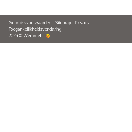
Gebruiksvoorwaarden
-
Sitemap
-
Privacy
-
Toegankelijkheidsverklaring
2026 © Wemmel -