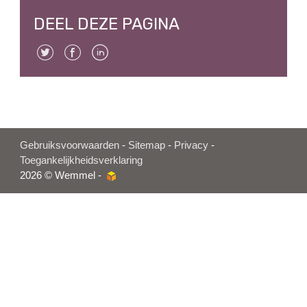
DEEL DEZE PAGINA
Twitter
Facebook
Linkedin
Gebruiksvoorwaarden
-
Sitemap
-
Privacy
-
Toegankelijkheidsverklaring
2026 © Wemmel -