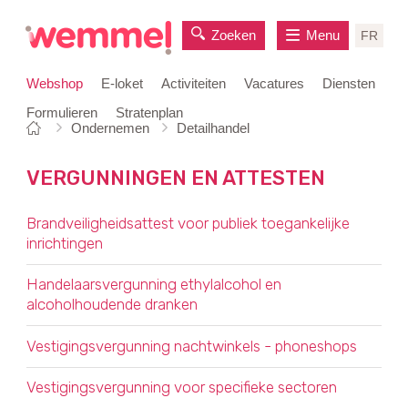
Zoeken
Menu
FR
Webshop
E-loket
Activiteiten
Vacatures
Diensten
Formulieren
Stratenplan
Je
Startpagina
Ondernemen
Detailhandel
naar
bent
inhoud
hier:
VERGUNNINGEN EN ATTESTEN
OVERZICHT
Brandveiligheidsattest voor publiek toegankelijke
inrichtingen
Handelaarsvergunning ethylalcohol en
alcoholhoudende dranken
Vestigingsvergunning nachtwinkels - phoneshops
Vestigingsvergunning voor specifieke sectoren