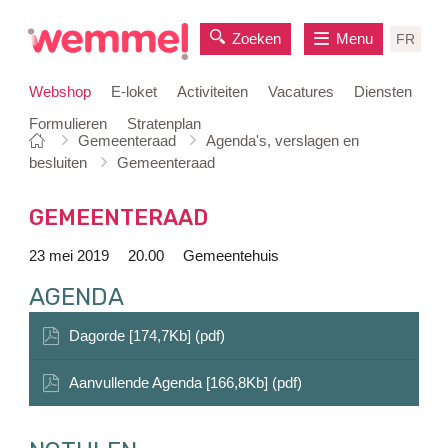
Zoeken
Menu
FR
Webshop
E-loket
Activiteiten
Vacatures
Diensten
Formulieren
Stratenplan
Je
Startpagina
Gemeenteraad
Agenda's, verslagen en
naar
bent
besluiten
Gemeenteraad
inhoud
hier:
GEMEENTERAAD
23 mei 2019
20.00
Gemeentehuis
AGENDA
Dagorde [174,7Kb] (pdf)
Aanvullende Agenda [166,8Kb] (pdf)