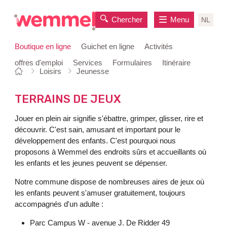
Chercher
Menu
NL
Boutique en ligne
Guichet en ligne
Activités
offres d'emploi
Services
Formulaires
Itinéraire
Vous
Page
Loisirs
Jeunesse
au
êtes
de
contenu
ici:
départ
TERRAINS DE JEUX
Jouer en plein air signifie s'ébattre, grimper, glisser, rire et
découvrir. C'est sain, amusant et important pour le
développement des enfants. C'est pourquoi nous
proposons à Wemmel des endroits sûrs et accueillants où
les enfants et les jeunes peuvent se dépenser.
Notre commune dispose de nombreuses aires de jeux où
les enfants peuvent s'amuser gratuitement, toujours
accompagnés d'un adulte :
Parc Campus W - avenue J. De Ridder 49