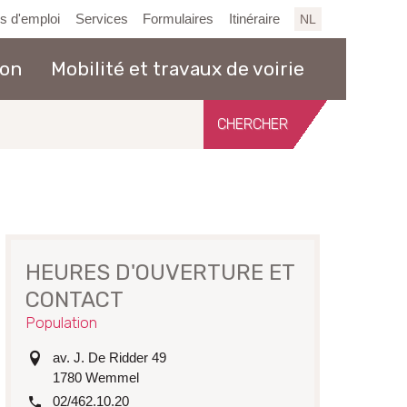
es d'emploi
Services
Formulaires
Itinéraire
NL
ion
Mobilité et travaux de voirie
Chercher
sur
le
site
HEURES D'OUVERTURE ET
CONTACT
Population
adresse
av. J. De Ridder 49
1780
Wemmel
tél.
02/462.10.20