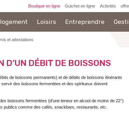
Boutique en ligne
Guichet en ligne
Activités
offr
 logement
Loisirs
Entreprendre
Gest
mis et attestations
au
contenu
N D’UN DÉBIT DE BOISSONS
débits de boissons permanents) et de débits de boissons itinérants
de servir des boissons fermentées et des spiritueux doivent
vir des boissons fermentées (d’une teneur en alcool de moins de 22°)
nts publics comme des cafés, snackbars, restaurants, etc.