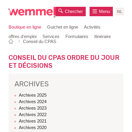
Chercher
Menu
NL
Boutique en ligne
Guichet en ligne
Activités
offres d'emploi
Services
Formulaires
Itinéraire
Vous
Page
Conseil du CPAS
au
êtes
de
contenu
ici:
départ
CONSEIL DU CPAS ORDRE DU JOUR
ET DÉCISIONS
ARCHIVES
Archives 2025
Archives 2024
Archives 2023
Archives 2022
Archives 2021
Archives 2020