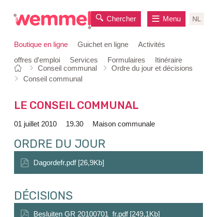
Chercher
Menu
NL
Boutique en ligne
Guichet en ligne
Activités
offres d'emploi
Services
Formulaires
Itinéraire
Vous
Page
Conseil communal
Ordre du jour et décisions
au
êtes
de
Conseil communal
contenu
ici:
départ
LE CONSEIL COMMUNAL
01 juillet 2010
19.30
Maison communale
ORDRE DU JOUR
Dagordefr.pdf [26,9Kb]
DÉCISIONS
Besluiten GR 20100701_fr.pdf [249,1Kb]