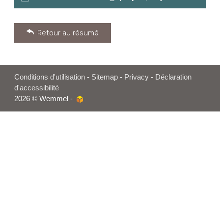
Retour au résumé
Conditions d'utilisation
-
Sitemap
-
Privacy
-
Déclaration
d'accessibilité
2026 © Wemmel -