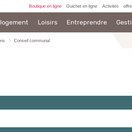
Boutique en ligne
Guichet en ligne
Activités
offr
 logement
Loisirs
Entreprendre
Gest
ons
Conseil communal
au
contenu