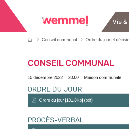
Vie &
Vous
Page
Conseil communal
Ordre du jour et décisi
êtes
de
ici:
départ
CONSEIL COMMUNAL
15 décembre 2022
20.00
Maison communale
ORDRE DU JOUR
Ordre du jour [101,8Kb] (pdf)
PROCÈS-VERBAL