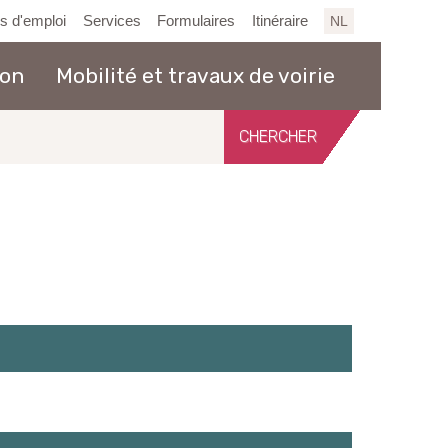
es d'emploi
Services
Formulaires
Itinéraire
NL
ion
Mobilité et travaux de voirie
Chercher
sur
le
site