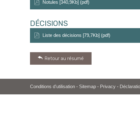
Notules [340,9Kb] (pdf)
DÉCISIONS
Liste des décisions [79,7Kb] (pdf)
Retour au résumé
Conditions d'utilisation
-
Sitemap
-
Privacy
-
Déclaratio