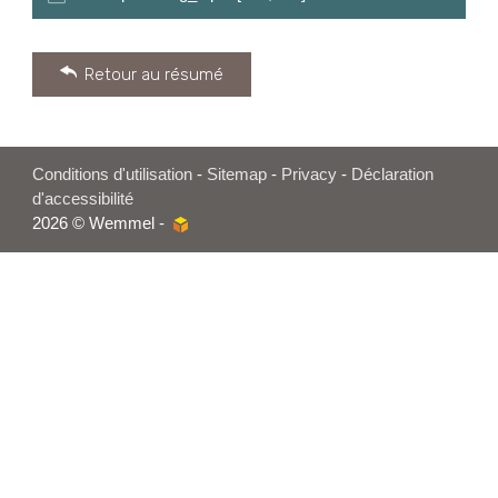
Retour au résumé
Conditions d'utilisation
-
Sitemap
-
Privacy
-
Déclaration
d'accessibilité
2026 © Wemmel -