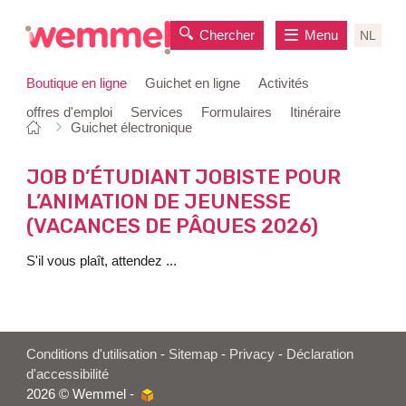
Chercher
Menu
NL
Boutique en ligne
Guichet en ligne
Activités
offres d'emploi
Services
Formulaires
Itinéraire
Vous
Page
Guichet électronique
au
êtes
de
contenu
ici:
départ
JOB D’ÉTUDIANT JOBISTE POUR
L’ANIMATION DE JEUNESSE
(VACANCES DE PÂQUES 2026)
S'il vous plaît, attendez ...
Conditions d'utilisation
-
Sitemap
-
Privacy
-
Déclaration
d'accessibilité
2026 © Wemmel -