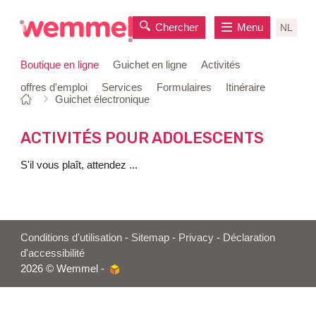
Chercher
Menu
NL
Boutique en ligne
Guichet en ligne
Activités
offres d'emploi
Services
Formulaires
Itinéraire
Vous
Page
Guichet électronique
au
êtes
de
contenu
ici:
départ
ACTIVITÉS POUR ADOLESCENTS
S'il vous plaît, attendez ...
Conditions d'utilisation
-
Sitemap
-
Privacy
-
Déclaration
d'accessibilité
2026 © Wemmel -