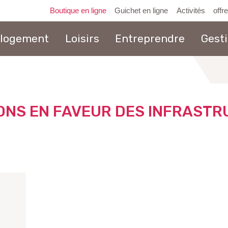
Boutique en ligne
Guichet en ligne
Activités
offr
 logement
Loisirs
Entreprendre
Gest
au
contenu
ONS EN FAVEUR DES INFRASTR