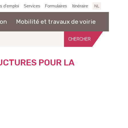
es d'emploi
Services
Formulaires
Itinéraire
NL
ion
Mobilité et travaux de voirie
Chercher
sur
le
site
UCTURES POUR LA