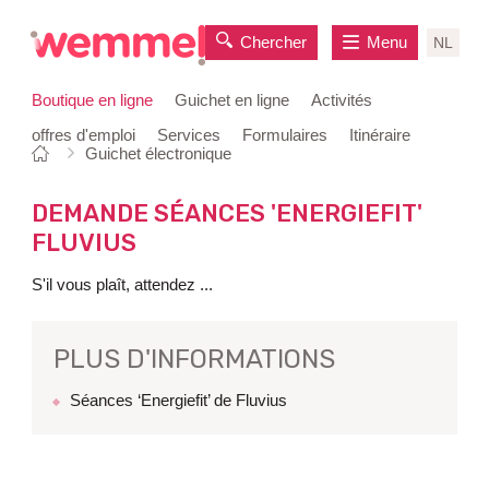
Chercher
Menu
NL
Boutique en ligne
Guichet en ligne
Activités
offres d'emploi
Services
Formulaires
Itinéraire
Vous
Page
Guichet électronique
au
êtes
de
contenu
ici:
départ
DEMANDE SÉANCES 'ENERGIEFIT'
FLUVIUS
S'il vous plaît, attendez ...
PLUS D'INFORMATIONS
Séances ‘Energiefit’ de Fluvius