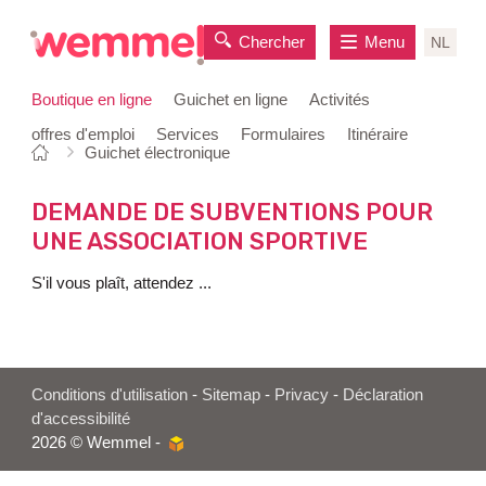
Chercher
Menu
NL
Boutique en ligne
Guichet en ligne
Activités
offres d'emploi
Services
Formulaires
Itinéraire
Vous
Page
Guichet électronique
au
êtes
de
contenu
ici:
départ
DEMANDE DE SUBVENTIONS POUR
UNE ASSOCIATION SPORTIVE
S'il vous plaît, attendez ...
Conditions d'utilisation
-
Sitemap
-
Privacy
-
Déclaration
d'accessibilité
2026 © Wemmel -