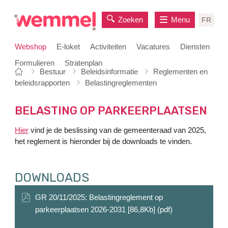
Zoeken
Menu
FR
Webshop
E-loket
Activiteiten
Vacatures
Diensten
Formulieren
Stratenplan
Je
Startpagina
Bestuur
Beleidsinformatie
Reglementen en
naar
bent
beleidsrapporten
Belastingreglementen
inhoud
hier:
BELASTING OP PARKEERPLAATSEN
Hier
vind je de beslissing van de gemeenteraad van 2025,
het reglement is hieronder bij de downloads te vinden.
DOWNLOADS
GR 20/11/2025: Belastingreglement op
parkeerplaatsen 2026-2031 [86,8Kb] (pdf)