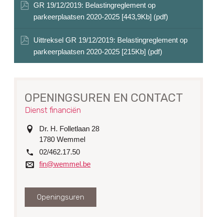
GR 19/12/2019: Belastingreglement op
parkeerplaatsen 2020-2025 [443,9Kb] (pdf)
Uittreksel GR 19/12/2019: Belastingreglement op
parkeerplaatsen 2020-2025 [215Kb] (pdf)
OPENINGSUREN EN CONTACT
Dienst financiën
adres
Dr. H. Folletlaan 28
1780
Wemmel
tel.
02/462.17.50
e-
fin@wemmel.be
mail
Openingsuren