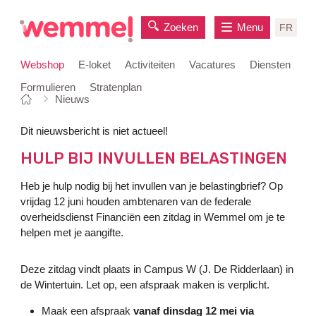
Zoeken
Menu
FR
Webshop
E-loket
Activiteiten
Vacatures
Diensten
Formulieren
Stratenplan
Je
Startpagina
Nieuws
naar
bent
inhoud
hier:
Dit nieuwsbericht is niet actueel!
HULP BIJ INVULLEN BELASTINGEN
Heb je hulp nodig bij het invullen van je belastingbrief? Op
vrijdag 12 juni houden ambtenaren van de federale
overheidsdienst Financiën een zitdag in Wemmel om je te
helpen met je aangifte.
Deze zitdag vindt plaats in Campus W (J. De Ridderlaan) in
de Wintertuin. Let op, een afspraak maken is verplicht.
Maak een afspraak
vanaf dinsdag 12 mei via