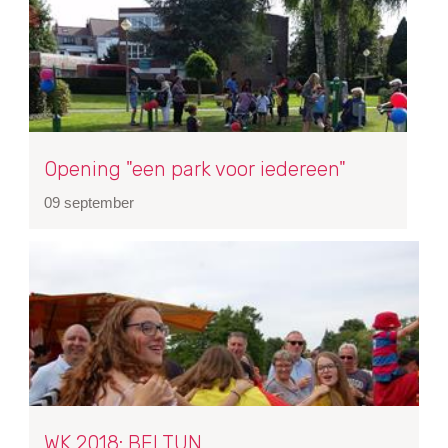
Opening "een park voor iedereen"
09 september
WK 2018: BELTUN