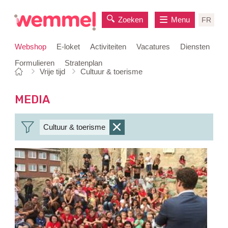
Zoeken
Menu
FR
Webshop
E-loket
Activiteiten
Vacatures
Diensten
Formulieren
Stratenplan
Je
Startpagina
Vrije tijd
Cultuur & toerisme
naar
bent
inhoud
hier:
MEDIA
Cultuur & toerisme
verwijder
filter