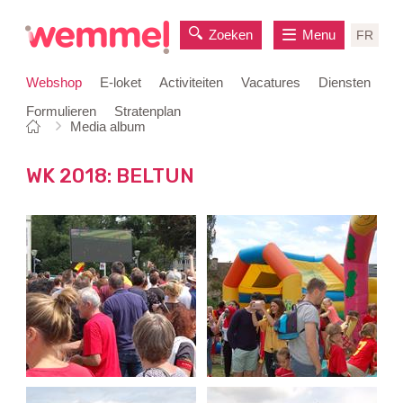
Zoeken
Menu
FR
Webshop
E-loket
Activiteiten
Vacatures
Diensten
Formulieren
Stratenplan
Je
Startpagina
Media album
naar
bent
inhoud
hier:
WK 2018: BELTUN