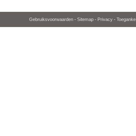
Gebruiksvoorwaarden
-
Sitemap
-
Privacy
-
Toegankel