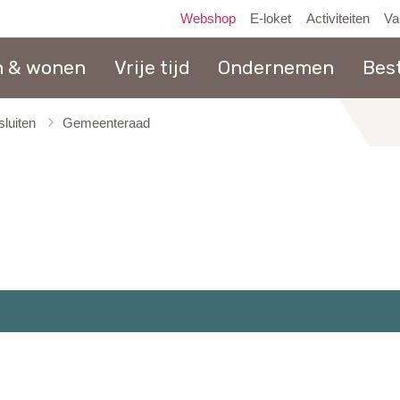
Webshop
E-loket
Activiteiten
Va
n & wonen
Vrije tijd
Ondernemen
Bes
luiten
Gemeenteraad
naar
inhoud