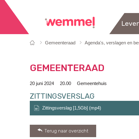
Leve
Je
Startpagina
Gemeenteraad
Agenda's, verslagen en bes
bent
hier:
GEMEENTERAAD
20 juni 2024
20.00
Gemeentehuis
ZITTINGSVERSLAG
Zittingsverslag [1,5Gb] (mp4)
Terug naar overzicht