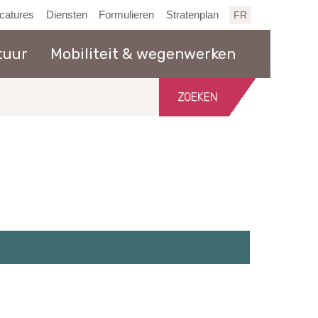
catures
Diensten
Formulieren
Stratenplan
FR
tuur
Mobiliteit & wegenwerken
Zoeken
in
de
website