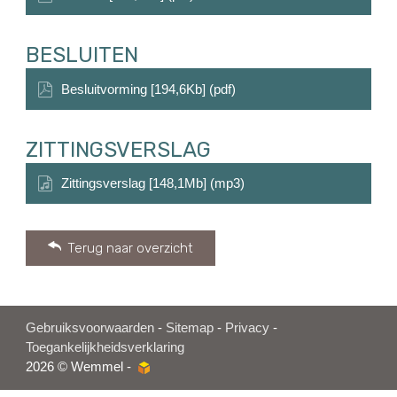
BESLUITEN
Besluitvorming [194,6Kb] (pdf)
ZITTINGSVERSLAG
Zittingsverslag [148,1Mb] (mp3)
Terug naar overzicht
Gebruiksvoorwaarden
-
Sitemap
-
Privacy
-
Toegankelijkheidsverklaring
2026 © Wemmel -