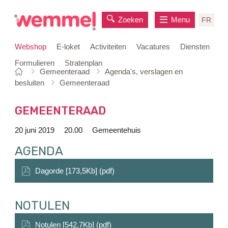
Zoeken
Menu
FR
Webshop
E-loket
Activiteiten
Vacatures
Diensten
Formulieren
Stratenplan
Je
Startpagina
Gemeenteraad
Agenda's, verslagen en
naar
bent
besluiten
Gemeenteraad
inhoud
hier:
GEMEENTERAAD
20 juni 2019
20.00
Gemeentehuis
AGENDA
Dagorde [173,5Kb] (pdf)
NOTULEN
Notulen [542,7Kb] (pdf)