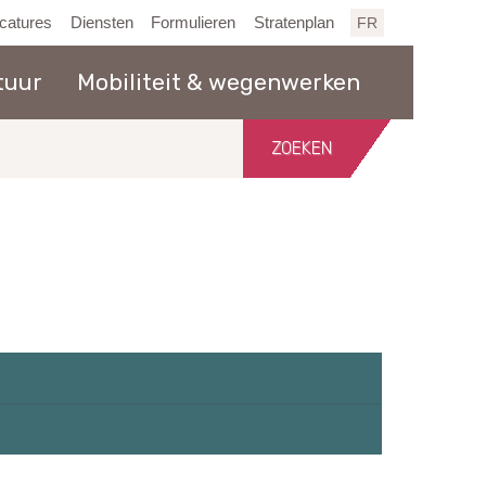
catures
Diensten
Formulieren
Stratenplan
FR
tuur
Mobiliteit & wegenwerken
Zoeken
in
de
website