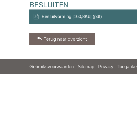
BESLUITEN
Besluitvorming [160,8Kb] (pdf)
Terug naar overzicht
Gebruiksvoorwaarden
-
Sitemap
-
Privacy
-
Toegankel