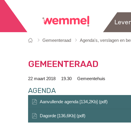
Leve
Je
Startpagina
Gemeenteraad
Agenda's, verslagen en bes
bent
hier:
GEMEENTERAAD
22 maart 2018
19.30
Gemeentehuis
AGENDA
Aanvullende agenda [134,2Kb] (pdf)
Dagorde [136,6Kb] (pdf)