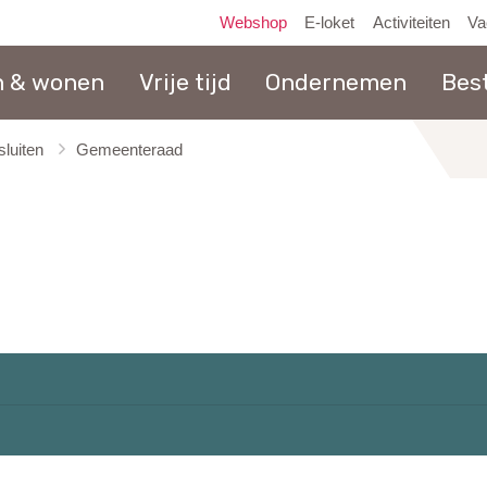
Webshop
E-loket
Activiteiten
Va
n & wonen
Vrije tijd
Ondernemen
Bes
luiten
Gemeenteraad
naar
inhoud