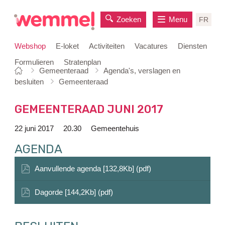
Zoeken
Menu
FR
Webshop
E-loket
Activiteiten
Vacatures
Diensten
Formulieren
Stratenplan
Je
Startpagina
Gemeenteraad
Agenda's, verslagen en
naar
bent
besluiten
Gemeenteraad
inhoud
hier:
GEMEENTERAAD JUNI 2017
22 juni 2017
20.30
Gemeentehuis
AGENDA
Aanvullende agenda [132,8Kb] (pdf)
Dagorde [144,2Kb] (pdf)