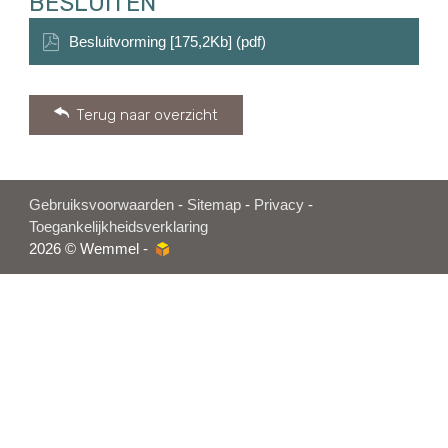
BESLUITEN
Besluitvorming [175,2Kb] (pdf)
Terug naar overzicht
Gebruiksvoorwaarden
-
Sitemap
-
Privacy
-
Toegankelijkheidsverklaring
2026 © Wemmel -