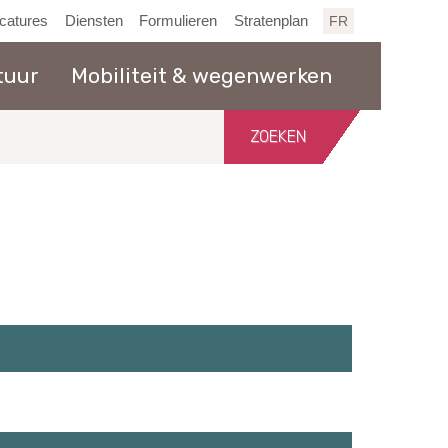
catures
Diensten
Formulieren
Stratenplan
FR
tuur
Mobiliteit & wegenwerken
Zoeken
in
de
website