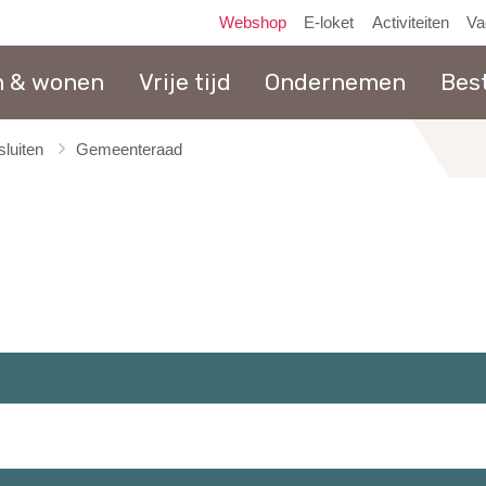
Webshop
E-loket
Activiteiten
Va
n & wonen
Vrije tijd
Ondernemen
Bes
luiten
Gemeenteraad
naar
inhoud