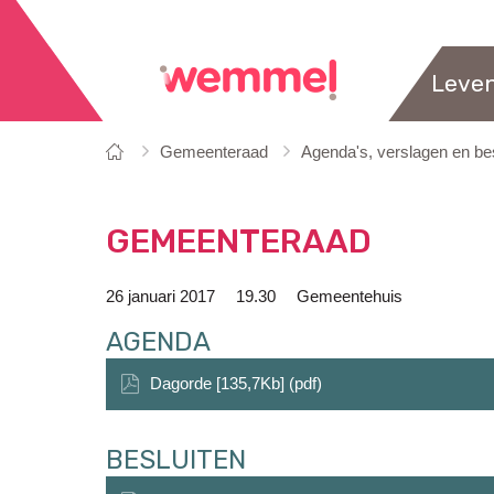
Leve
Je
Startpagina
Gemeenteraad
Agenda's, verslagen en bes
bent
hier:
GEMEENTERAAD
26 januari 2017
19.30
Gemeentehuis
AGENDA
Dagorde [135,7Kb] (pdf)
BESLUITEN