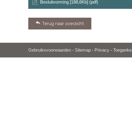
Besluitvorming [188,6Kb] (pdf)
Terug naar overzicht
Gebruiksvoorwaarden
-
Sitemap
-
Privacy
-
Toegankel