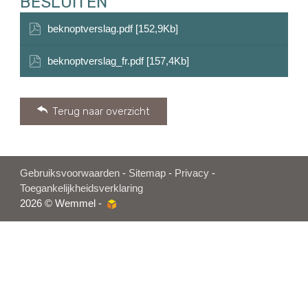
BESLUITEN
beknoptverslag.pdf [152,9Kb]
beknoptverslag_fr.pdf [157,4Kb]
Terug naar overzicht
Gebruiksvoorwaarden
-
Sitemap
-
Privacy
-
Toegankelijkheidsverklaring
2026 © Wemmel -