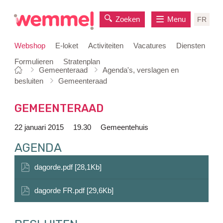
Zoeken
Menu
FR
Webshop
E-loket
Activiteiten
Vacatures
Diensten
Formulieren
Stratenplan
Je
Startpagina
Gemeenteraad
Agenda's, verslagen en
naar
bent
besluiten
Gemeenteraad
inhoud
hier:
GEMEENTERAAD
22 januari 2015
19.30
Gemeentehuis
AGENDA
dagorde.pdf [28,1Kb]
dagorde FR.pdf [29,6Kb]