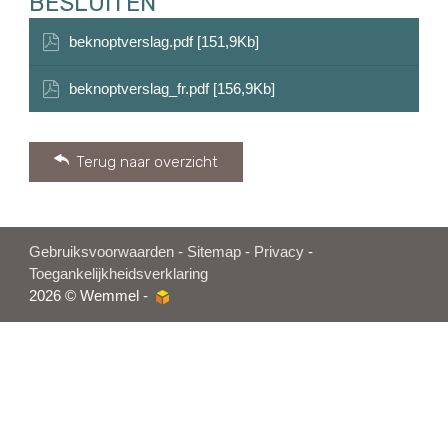
BESLUITEN
beknoptverslag.pdf [151,9Kb]
beknoptverslag_fr.pdf [156,9Kb]
Terug naar overzicht
Gebruiksvoorwaarden
-
Sitemap
-
Privacy
-
Toegankelijkheidsverklaring
2026 © Wemmel -