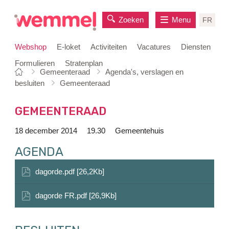
Zoeken
Menu
FR
Webshop
E-loket
Activiteiten
Vacatures
Diensten
Formulieren
Stratenplan
Je
Startpagina
Gemeenteraad
Agenda's, verslagen en
naar
bent
besluiten
Gemeenteraad
inhoud
hier:
GEMEENTERAAD
18 december 2014
19.30
Gemeentehuis
AGENDA
dagorde.pdf [26,2Kb]
dagorde FR.pdf [26,9Kb]