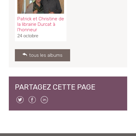
Patrick et Christine de
la librairie Durcat à
l'honneur
24 octobre
tous les albums
PARTAGEZ CETTE PAGE
Twitter
Facebook
Linkedin