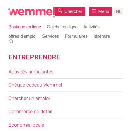
Chercher
Menu
NL
Boutique en ligne
Guichet en ligne
Activités
offres d'emploi
Services
Formulaires
Itinéraire
Vous
Page
au
êtes
de
contenu
ici:
départ
ENTREPRENDRE
OVERZICHT
Activités ambulantes
Chèque cadeau Wemmel
Chercher un emploi
Commerce de détail
Economie locale