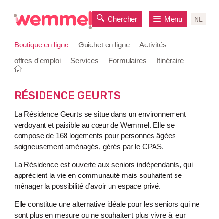
Chercher
Menu
NL
Boutique en ligne
Guichet en ligne
Activités
offres d'emploi
Services
Formulaires
Itinéraire
Vous
Page
au
êtes
de
contenu
ici:
départ
RÉSIDENCE GEURTS
La Résidence Geurts se situe dans un environnement
verdoyant et paisible au cœur de Wemmel. Elle se
compose de 168 logements pour personnes âgées
soigneusement aménagés, gérés par le CPAS.
La Résidence est ouverte aux seniors indépendants, qui
apprécient la vie en communauté mais souhaitent se
ménager la possibilité d’avoir un espace privé.
Elle constitue une alternative idéale pour les seniors qui ne
sont plus en mesure ou ne souhaitent plus vivre à leur