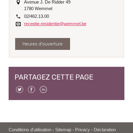
adresse
Avenue J. De Ridder 49
1780
Wemmel
tél.
02/462.13.00
Courriel
receptie.residentie@wemmel.be
Heures d'ouverture
PARTAGEZ CETTE PAGE
Twitter
Facebook
Linkedin
Conditions d'utilisation
-
Sitemap
-
Privacy
-
Déclaration