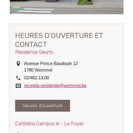
HEURES D'OUVERTURE ET
CONTACT
Résidence Geurts
adresse
Avenue Prince Baudouin 12
1780
Wemmel
tél.
02/462.13.00
Courriel
receptie.residentie@wemmel.be
Heures d'ouverture
Cafétéria Campus W - Le Foyer