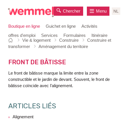
Chercher
Menu
NL
Boutique en ligne
Guichet en ligne
Activités
offres d'emploi
Services
Formulaires
Itinéraire
Vous
Page
Vie & logement
Construire
Construire et
au
êtes
de
transformer
Aménagement du territoire
contenu
ici:
départ
FRONT DE BÂTISSE
Le front de bâtisse marque la limite entre la zone
constructible et le jardin de devant. Souvent, le front de
bâtisse coïncide avec l’alignement.
ARTICLES LIÉS
Alignement