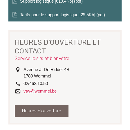
Support logistique [619,4Kb] (pdf)
Tarifs pour le support logistique [29,5Kb] (pdf)
HEURES D'OUVERTURE ET
CONTACT
Service loisirs et bien-être
adresse
Avenue J. De Ridder 49
1780
Wemmel
tél.
02/462.10.50
Courriel
vtw@wemmel.be
Heures d'ouverture