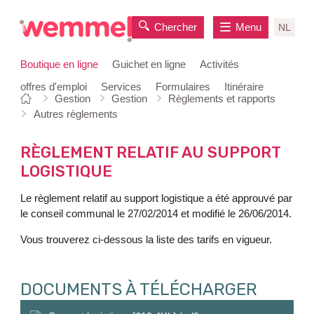
Chercher
Menu
NL
Boutique en ligne
Guichet en ligne
Activités
offres d'emploi
Services
Formulaires
Itinéraire
Vous
Page
Gestion
Gestion
Règlements et rapports
au
êtes
de
Autres règlements
contenu
ici:
départ
RÈGLEMENT RELATIF AU SUPPORT
LOGISTIQUE
Le règlement relatif au support logistique a été approuvé par
le conseil communal le 27/02/2014 et modifié le 26/06/2014.
Vous trouverez ci-dessous la liste des tarifs en vigueur.
DOCUMENTS À TÉLÉCHARGER