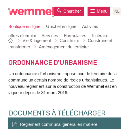
Chercher
Menu
NL
Boutique en ligne
Guichet en ligne
Activités
offres d'emploi
Services
Formulaires
Itinéraire
Vous
Page
Vie & logement
Construire
Construire et
au
êtes
de
transformer
Aménagement du territoire
contenu
ici:
départ
ORDONNANCE D'URBANISME
Un ordonnance d’urbanisme impose pour le territoire de la
commune un certain nombre de règles urbanistiques. Le
nouveau règlement sur la construction de Wemmel est en
vigueur depuis le 31 mars 2016.
DOCUMENTS À TÉLÉCHARGER
Règlement communal général en matière