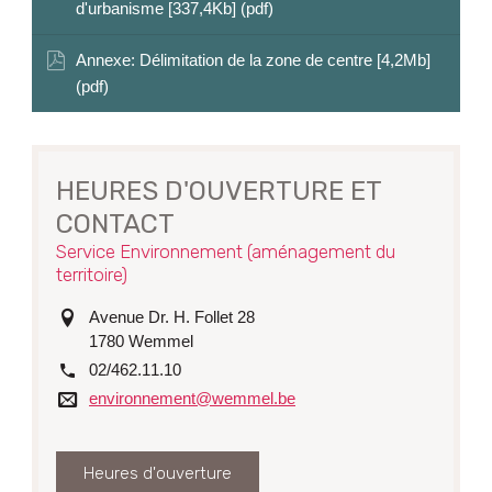
d'urbanisme [337,4Kb] (pdf)
Annexe: Délimitation de la zone de centre [4,2Mb]
(pdf)
HEURES D'OUVERTURE ET
CONTACT
Service Environnement (aménagement du
territoire)
adresse
Avenue Dr. H. Follet 28
1780
Wemmel
tél.
02/462.11.10
Courriel
environnement@wemmel.be
Heures d'ouverture