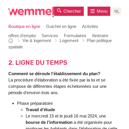
Chercher
Menu
NL
Boutique en ligne
Guichet en ligne
Activités
offres d'emploi
Services
Formulaires
Itinéraire
Vous
Page
Vie & logement
Logement
Plan politique
au
êtes
de
spatiale
contenu
ici:
départ
2. LIGNE DU TEMPS
Comment se déroule l’établissement du plan?
La procédure d’élaboration a été fixée par la loi et se
compose de différentes étapes échelonnées sur une
période d’environ trois ans.
Phase préparatoire
Travail d’étude
Le mercredi 15 et le jeudi 16 mai 2024, une
bourse de l’information
a été organisée pour
impliquer les habitants dans l’élaboration de cette