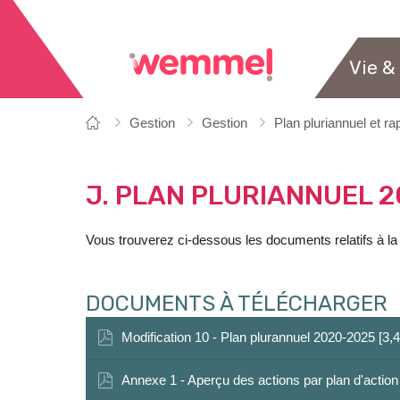
Vie &
Vous
Page
Gestion
Gestion
Plan pluriannuel et ra
êtes
de
ici:
départ
J. PLAN PLURIANNUEL 2
Vous trouverez ci-dessous les documents relatifs à la
DOCUMENTS À TÉLÉCHARGER
Modification 10 - Plan plurannuel 2020-2025 [3,
Annexe 1 - Aperçu des actions par plan d'action e