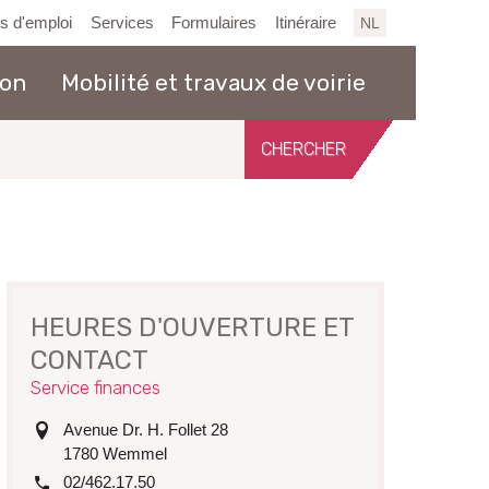
es d'emploi
Services
Formulaires
Itinéraire
NL
ion
Mobilité et travaux de voirie
Chercher
sur
le
site
HEURES D'OUVERTURE ET
CONTACT
Service finances
adresse
Avenue Dr. H. Follet 28
1780
Wemmel
tél.
02/462.17.50