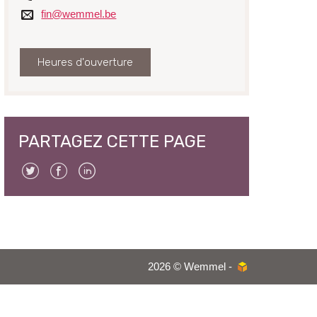
Courriel
fin@wemmel.be
Heures d'ouverture
PARTAGEZ CETTE PAGE
Twitter
Facebook
Linkedin
2026 © Wemmel -