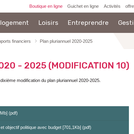
Boutique en ligne
Guichet en ligne
Activités
offr
 logement
Loisirs
Entreprendre
Gest
pports financiers
Plan pluriannuel 2020-2025
au
contenu
020 - 2025 (MODIFICATION 10)
 dixième modification du plan pluriannuel 2020-2025.
4Mb] (pdf)
t objectif politique avec budget [701,1Kb] (pdf)